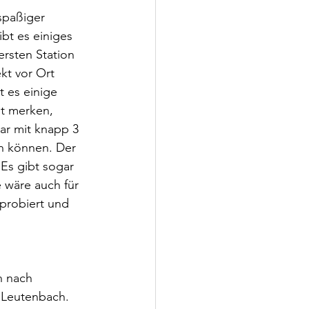
spaßiger 
bt es einiges 
rsten Station 
kt vor Ort 
 es einige 
t merken, 
ar mit knapp 3 
en können. Der 
Es gibt sogar 
 wäre auch für 
probiert und 
n nach 
Leutenbach. 