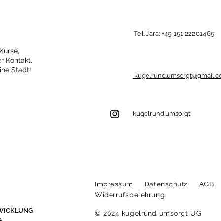
Tel. Jara: +49 151 22201465
Kurse,
r Kontakt.
ine Stadt!
In
kugelrund.umsorgt@gmail.
7 der größten
Ki
Ängste in der
Be
-
Schwangerschaft
& 
kugelrund.umsorgt
– und wie du
be
attung
ihnen mit
we
ht
Vertrauen
begegnen kannst
Impressum
Datenschutz
AGB
Widerrufsbelehrung
WICKLUNG
© 2024 kugelrund umsorgt UG
G