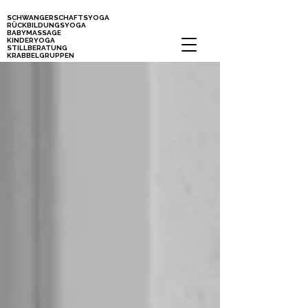
SCHWANGERSCHAFTSYOGA
RÜCKBILDUNGSYOGA
BABYMASSAGE
KINDERYOGA
STILLBERATUNG
KRABBELGRUPPEN
Kurse für Mamas, Schwangere und Babys in Stuttgart