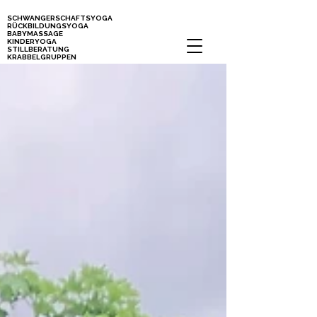
SCHWANGERSCHAFTSYOGA
RÜCKBILDUNGSYOGA
BABYMASSAGE
KINDERYOGA
STILLBERATUNG
KRABBELGRUPPEN
Kurse für Mamas, Schwangere und Babys in Stuttgart