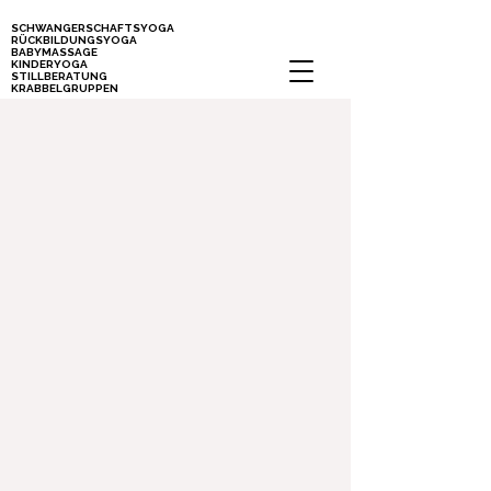
SCHWANGERSCHAFTSYOGA
RÜCKBILDUNGSYOGA
BABYMASSAGE
KINDERYOGA
STILLBERATUNG
KRABBELGRUPPEN
Kurse für Mamas, Schwangere und Babys in Stuttgart