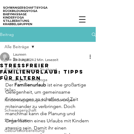
SCHWANGERSCHAFTSYOGA
RÜCKBILDUNGSYOGA
BABYMASSAGE
KINDERYOGA
STILLBERATUNG
KRABBELGRUPPEN
Kurse für Mamas, Schwangere und Babys in Stuttgart
Beitrag
Alle Beiträge
Laureen
Alle Beiträge
20. Juni 2024
2 Min. Lesezeit
Stressfreier
Rückbildungsyoga Stuttgart
Familienurlaub: Tipps
für Eltern
Schwangerschaftsyoga
Der 
Familienurlaub 
ist eine großartige 
Stillen
Gelegenheit, um gemeinsame 
Erinnerungen zu schaffen und Zeit 
Kinderwagentaugliche Wanderungen
miteinander zu verbringen. Doch 
Schwangerschaft
manchmal kann die Planung und 
Starke Mütter
Organisation eines Urlaubs mit Kindern 
stressig sein. Damit ihr einen 
Geburtsvorbereitung