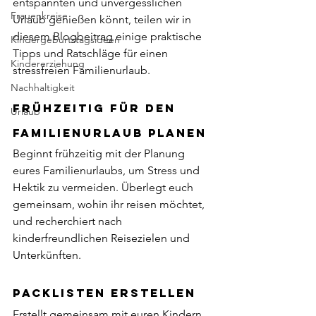
entspannten und unvergesslichen 
Frauenkreise
Urlaub genießen könnt, teilen wir in 
diesem Blogbeitrag einige praktische 
Kindergeburtstagsideen
Tipps und Ratschläge für einen 
Kindererziehung
stressfreien Familienurlaub.
Nachhaltigkeit
Frühzeitig für den 
Urlaub
Familienurlaub planen
Beginnt frühzeitig mit der Planung 
eures Familienurlaubs, um Stress und 
Hektik zu vermeiden. Überlegt euch 
gemeinsam, wohin ihr reisen möchtet, 
und recherchiert nach 
kinderfreundlichen Reisezielen und 
Unterkünften.
Packlisten erstellen
Erstellt gemeinsam mit euren Kindern 