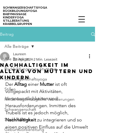
SCHWANGERSCHAFTSYOGA
RÜCKBILDUNGSYOGA
BABYMASSAGE
KINDERYOGA
STILLBERATUNG
KRABBELGRUPPEN
Kurse für Mamas, Schwangere und Babys in Stuttgart
Beitrag
Alle Beiträge
Laureen
Alle Beiträge
22. Apr. 2024
2 Min. Lesezeit
Nachhaltigkeit im
Rückbildungsyoga Stuttgart
Alltag von Müttern und
Kindern
Schwangerschaftsyoga
Der 
Alltag 
einer 
Mutter 
ist oft 
Stillen
vollgepackt mit Aktivitäten, 
Verantwortlichkeiten und 
Kinderwagentaugliche Wanderungen
Herausforderungen. Inmitten des 
Schwangerschaft
Trubels ist es jedoch möglich, 
Starke Mütter
Nachhaltigkeit
 zu integrieren und so 
einen positiven Einfluss auf die Umwelt 
Geburtsvorbereitung