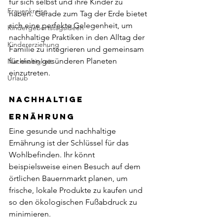
für sich selbst und ihre Kinder zu 
Frauenkreise
haben. Gerade zum Tag der Erde bietet 
sich eine perfekte Gelegenheit, um 
Kindergeburtstagsideen
nachhaltige Praktiken in den Alltag der 
Kindererziehung
Familie zu integrieren und gemeinsam 
für einen gesünderen Planeten 
Nachhaltigkeit
einzutreten.
Urlaub
Nachhaltige 
Ernährung
Eine gesunde und nachhaltige 
Ernährung ist der Schlüssel für das 
Wohlbefinden. Ihr könnt 
beispielsweise einen Besuch auf dem 
örtlichen Bauernmarkt planen, um 
frische, lokale Produkte zu kaufen und 
so den ökologischen Fußabdruck zu 
minimieren.